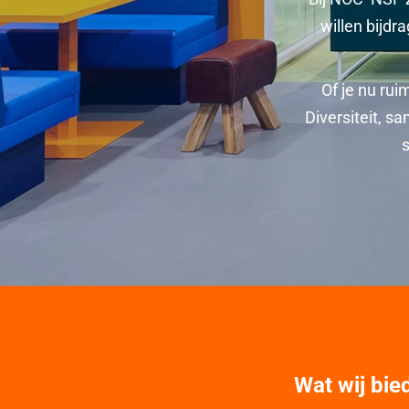
willen bijdr
Of je nu rui
Diversiteit, 
s
Wat wij bie