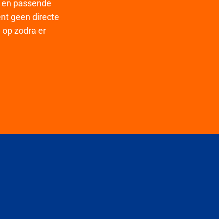
e en passende
ent geen directe
 op zodra er