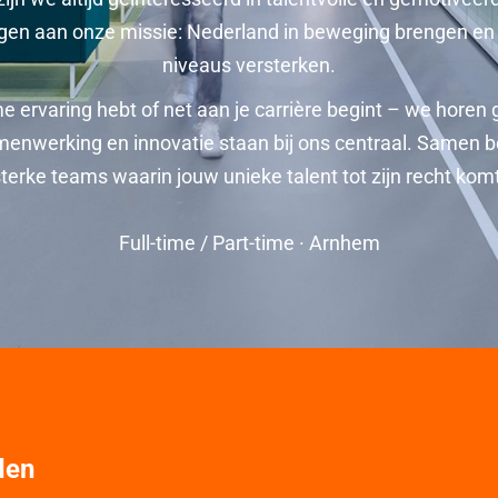
agen aan onze missie: Nederland in beweging brengen en 
niveaus versterken.
me ervaring hebt of net aan je carrière begint – we horen 
samenwerking en innovatie staan bij ons centraal. Samen
terke teams waarin jouw unieke talent tot zijn recht kom
Full-time / Part-time · Arnhem
den