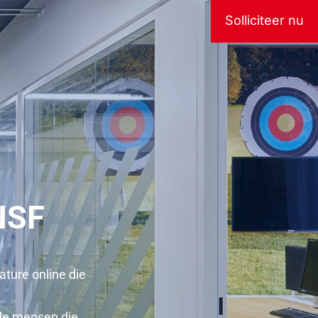
Solliciteer nu
CNSF
ature online die
rde mensen die