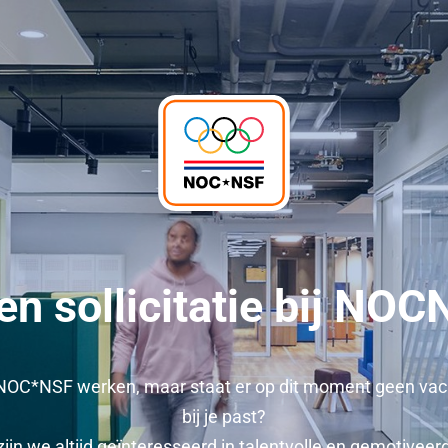
n sollicitatie bij NO
bij NOC*NSF werken, maar staat er op dit moment geen vac
bij je past?
ijn we altijd geïnteresseerd in talentvolle en gemotivee