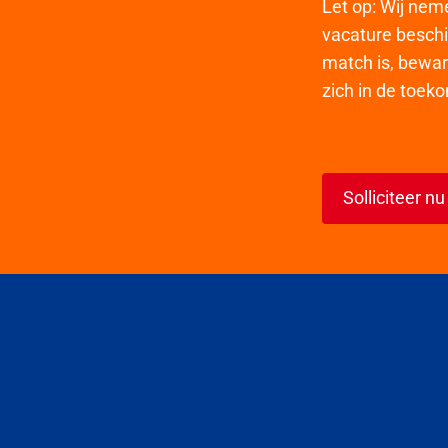
Let op: Wij nem
vacature beschi
match is, bewar
zich in de toek
Solliciteer nu