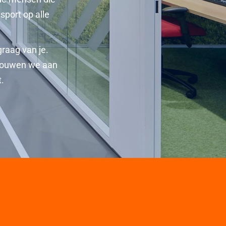
sport op alle
graag van je.
 bouwen we aan
t.