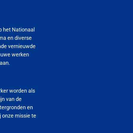
p het Nationaal
ma en diverse
ende vernieuwde
ieuwe werken
taan.
rker worden als
ijn van de
htergronden en
 onze missie te