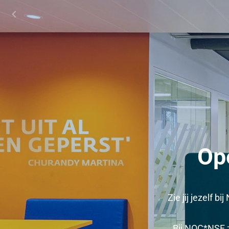
Ope
Zie jij jezelf 
Bij NOC*NSF z